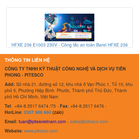
3
HFXE 236 E1003 230V - Công tắc an toàn Barel HFXE 236
E1003 230V - Barel Vietnam
THÔNG TIN LIÊN HỆ
CÔNG TY TNHH KỸ THUẬT CÔNG NGHỆ VÀ DỊCH VỤ TIÊN
PHONG - PITESCO
Add:
Số nhà 21, đường số 12, khu nhà ở Vạn Phúc 1, Tổ 10, khu
phố 5, Phường Hiệp Bình Phước, Thành phố Thủ Đức, Thành
phố Hồ Chí Minh, Việt Nam
Tel
:
+84-8.3517 6474 /75 -
Fax
:
+84-8.3517 6476 -
HotLine
:
0357 988 660
(zalo)
Email
:
tuan@pitesvietnam.com
-
sales
@pitesco.com
Website
:
www.pitesco.com