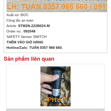
Xuất xứ: ĐỨC
Công tắc an toàn
Article:
STM2N-222B024-M
Order no.:
092048
SAFETY Sensor SWITCH
THÊM VÀO GIỎ HÀNG
Hotline/Zalo: TUẤN 0357 988 660.
Sản phẩm liên quan