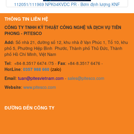
112051/111969 NPK04KVDC PR - Bơm định lượng KNF
112051/111969 NPK04KVDC PR - KNF Vietnam
THÔNG TIN LIÊN HỆ
CÔNG TY TNHH KỸ THUẬT CÔNG NGHỆ VÀ DỊCH VỤ TIÊN
PHONG - PITESCO
Add:
Số nhà 21, đường số 12, khu nhà ở Vạn Phúc 1, Tổ 10, khu
phố 5, Phường Hiệp Bình Phước, Thành phố Thủ Đức, Thành
phố Hồ Chí Minh, Việt Nam
Tel
:
+84-8.3517 6474 /75 -
Fax
:
+84-8.3517 6476 -
HotLine
:
0357 988 660
(zalo)
Email
:
tuan@pitesvietnam.com
-
sales
@pitesco.com
Website
:
www.pitesco.com
ĐƯỜNG ĐẾN CÔNG TY