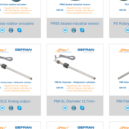
lse rotation encoders
PR65 Sealed industrial version
PS Rotar
Gefran Việt Nam
Cảm biến vị trí Gefran Việt Nam
biến vị
SLE Analog output -
PMI-SL Diameter 12.7mm -
PMI Pat
mic cylinders Cảm biến
Oledynamic cylinders Cảm biến
cylinders 
vị trí Gefran
vị trí Gefran Việt Nam