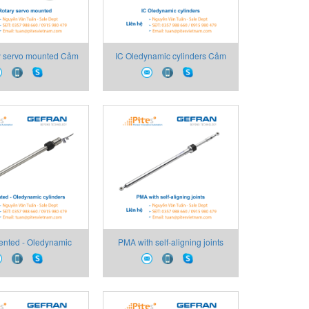
y servo mounted Cảm
IC Oledynamic cylinders Cảm
 trí Gefran Việt Nam
biến vị trí Gefran Việt Nam
ented - Oledynamic
PMA with self-aligning joints
Cảm biến vị trí Gefran
Cảm biến vị trí Gefran Việt Nam
Việt Nam