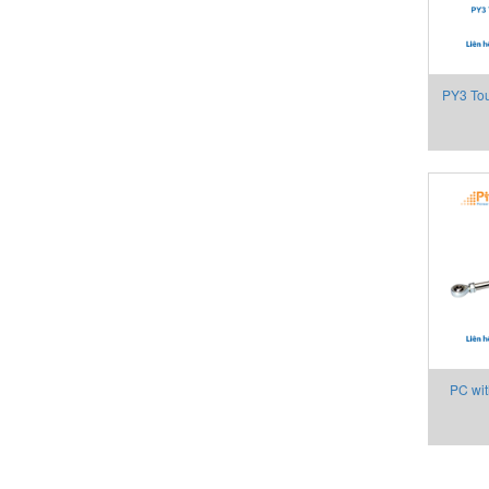
PY3 Tou
tip Cảm
PC wit
biến 