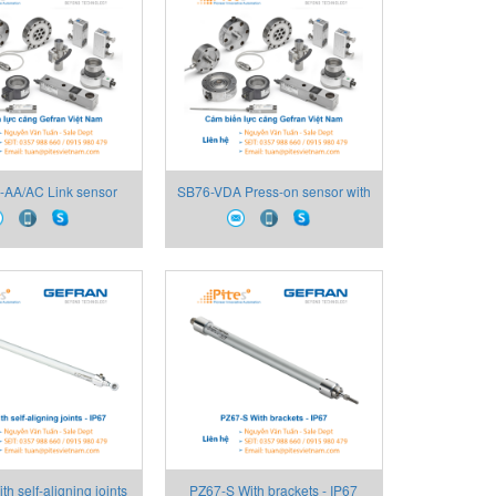
-AA/AC Link sensor
SB76-VDA Press-on sensor with
ifier, Gefran Việt Nam
digital amplifier, Gefran Việt
Nam
h self-aligning joints
PZ67-S With brackets - IP67