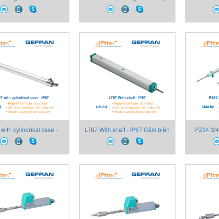
r, Cảm biến lực căng
Nam, Sensormate Gefran Việt
- IP67 C
Gefran Việt Nam
Nam
ith cylindrical case -
LT67 With shaft - IP67 Cảm biến
PZ34 3/4”
m biến vị trí Gefran Việt
vị trí Gefran Việt Nam
Cảm biến v
Nam