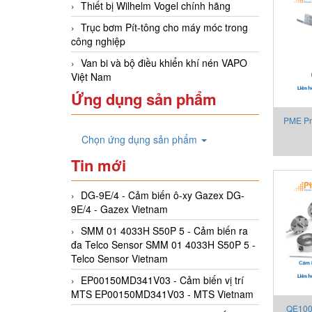
Thiết bị Wilhelm Vogel chính hãng
Trục bơm Pít-tông cho máy móc trong
công nghiệp
Van bi và bộ điều khiển khí nén VAPO
Việt Nam
Ứng dụng sản phẩm
PME Pn
Chọn ứng dụng sản phẩm
biến 
Tin mới
DG-9E/4 - Cảm biến ô-xy Gazex DG-
9E/4 - Gazex Vietnam
SMM 01 4033H S50P 5 - Cảm biến ra
đa Telco Sensor SMM 01 4033H S50P 5 -
Telco Sensor Vietnam
EP00150MD341V03 - Cảm biến vị trí
MTS EP00150MD341V03 - MTS Vietnam
QE1008