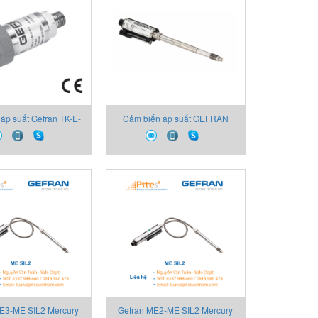
áp suất Gefran TK-E-
Cảm biến áp suất GEFRAN
-M-V, Đại lý Gefran
ME2-6-M-B05C-1-4-D
Việt Nam
E3-ME SIL2 Mercury
Gefran ME2-ME SIL2 Mercury