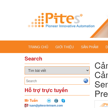
TRANG CHỦ
GIỚI THIỆU
SẢN PHẨM
D
Search
Cảm
Cảm
Sen
Hỗ trợ trực tuyến
Pre
Mr Tuấn
tuan@pitesvietnam.com