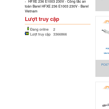
HFXE 236 E1003 230V - Công tắc an
senso
toàn Barel HFXE 236 E1003 230V - Barel
Vietnam
Lượt truy cập
Đang online
2
Lượt truy cập
3366866
PC67 w
IP67 Cả