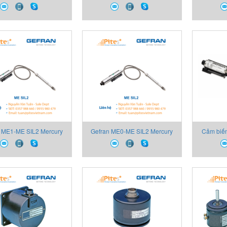
5C-1-4-D 2130X000X00
Gefran, Melt Sensor Gefran
Fille
 ME1-ME SIL2 Mercury
Gefran ME0-ME SIL2 Mercury
Cảm biến
led Gefran Việt Nam
Filled Gefran Việt Nam
Nam ME