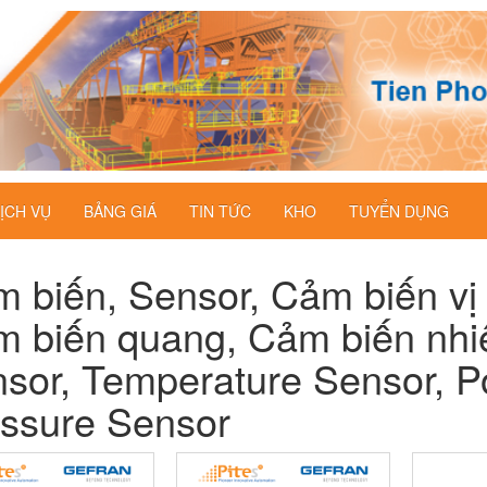
ỊCH VỤ
BẢNG GIÁ
TIN TỨC
KHO
TUYỂN DỤNG
 biến, Sensor, Cảm biến vị 
 biến quang, Cảm biến nhiệt
sor, Temperature Sensor, Po
ssure Sensor