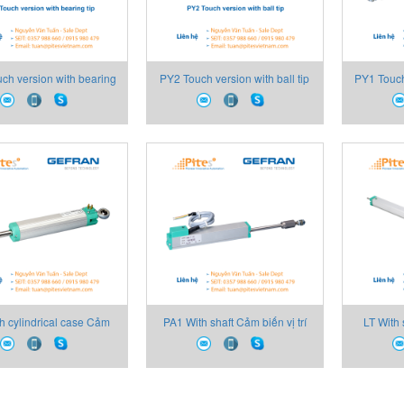
ch version with bearing
PY2 Touch version with ball tip
PY1 Touch
 biến vị trí Gefran Việt
Cảm biến vị trí Gefran Việt Nam
trí 
Nam
h cylindrical case Cảm
PA1 With shaft Cảm biến vị trí
LT With 
vị trí Gefran Việt Nam
Gefran Việt Nam
Ge