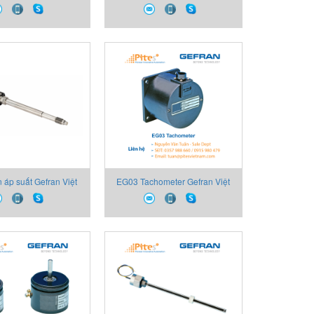
d Gefran Việt Nam
Filled Gefran Việt Nam
 áp suất Gefran Việt
EG03 Tachometer Gefran Việt
1-6-M-B02C-1-4-D
Nam