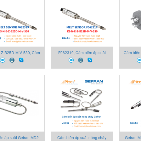
-Z-B25D-M-V-530, Cảm
F062319, Cảm biến áp suất
Cảm biến 
 suất nóng chảy Gefran
nóng chảy Gefran F062319,
1-E-B35D
-E-Z-B25D-M-V-530,
Gefran Vietnam
Gefran Vietnam
ến áp suất Gefran MD2-
Cảm biến áp suất nóng chảy
Gefran M