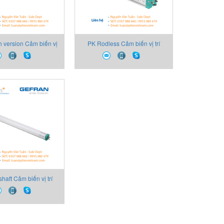
 version Cảm biến vị
PK Rodless Cảm biến vị trí
Gefran Việt Nam
Gefran Việt Nam
shaft Cảm biến vị trí
fran Việt Nam