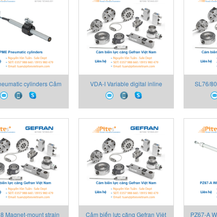
eumatic cylinders Cảm
VDA-I Variable digital inline
SL76/80
vị trí Gefran Việt Nam
amplifier, Gefran Việt Nam
with ampl
 Magnet-mount strain
Cảm biến lực căng Gefran Việt
PZ67-A Wit