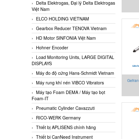
Delta Elektrogas, Đại lý Delta Elektrogas
5-M-B0
Việt Nam
ELCO HOLDING VIETNAM
Gearbox Reducer TENOVA Vietnam
HD Motor SINFONIA Việt Nam
Hohner Encoder
Load Monitoring Units, LARGE DIGITAL
DISPLAYS
Máy đo độ cứng Hans-Schmidt Vietnam
Gefran
Máy rung khí nén VIBCO Vibrators
Fil
Máy tạo Foam DEMA / Máy tạo bọt
Foam-IT
Pneumatic Cylinder Cavazzuti
RICO-WERK Germany
Thiết bị APLISENS chính hãng
Thiết bị CanNeed Instrument