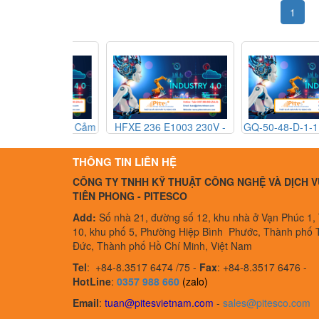
1
341V03 - Cảm
HFXE 236 E1003 230V -
GQ-50-48-D-1-1 F0408
ị trí MTS
Công tắc an toàn Barel
Rờ le thể rắn Gefran 
341V03 - MTS
HFXE 236 E1003 230V -
50-48-D-1-1 F040882
THÔNG TIN LIÊN HỆ
etnam
Barel Vietnam
Gefran Vietnam
CÔNG TY TNHH KỸ THUẬT CÔNG NGHỆ VÀ DỊCH V
TIÊN PHONG - PITESCO
Add:
Số nhà 21, đường số 12, khu nhà ở Vạn Phúc 1,
10, khu phố 5, Phường Hiệp Bình Phước, Thành phố 
Đức, Thành phố Hồ Chí Minh, Việt Nam
Tel
:
+84-8.3517 6474 /75 -
Fax
:
+84-8.3517 6476 -
HotLine
:
0357 988 660
(zalo)
Email
:
tuan@pitesvietnam.com
-
sales
@pitesco.com