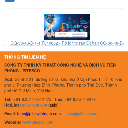
GQ-50-48-D-1-1 F040882 - Rờ le thể rắn Gefran GQ-50-48-D-
1-1 F040882 - Gefran Vietnam
THÔNG TIN LIÊN HỆ
CÔNG TY TNHH KỸ THUẬT CÔNG NGHỆ VÀ DỊCH VỤ TIÊN
PHONG - PITESCO
Add:
Số nhà 21, đường số 12, khu nhà ở Vạn Phúc 1, Tổ 10, khu
phố 5, Phường Hiệp Bình Phước, Thành phố Thủ Đức, Thành
phố Hồ Chí Minh, Việt Nam
Tel
:
+84-8.3517 6474 /75 -
Fax
:
+84-8.3517 6476 -
HotLine
:
0357 988 660
(zalo)
Email
:
tuan@pitesvietnam.com
-
sales
@pitesco.com
Website
:
www.pitesco.com