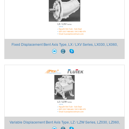
Fixed Displacement Bent Axis Type, LX / LXV Series, LX030, LX060,
LX090, LX120, LX180, LX260, LX500, LXV180, LXV260, LXV500
Variable Displacement Bent Axis Type, LZ / LZW Series, LZ030, LZ060,