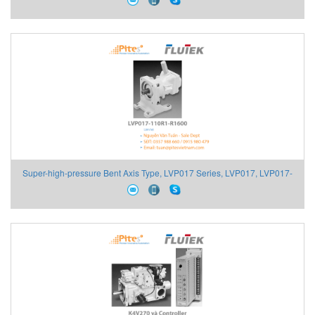
LZ090, LZ120, LZ180, LZ260, LZ500, LZW120, LZW180, LZW260,
LZW500
Super-high-pressure Bent Axis Type, LVP017 Series, LVP017, LVP017-
110R1-R1600