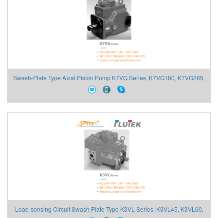
Swash-Plate Type Axial Piston Pump K7VG Series, K7VG180, K7VG265,
K7VG180DT, K7VG265DT
Load-sensing Circuit Swash Plate Type K3VL Series, K3VL45, K3VL60,