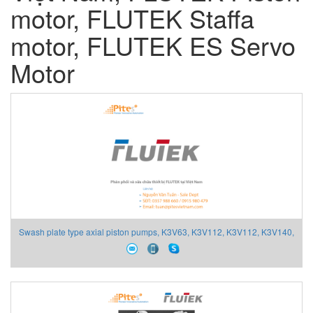
motor, FLUTEK Staffa
motor, FLUTEK ES Servo
Motor
Swash plate type axial piston pumps, K3V63, K3V112, K3V112, K3V140,
K3V180, K3V280, K3V-DTP, K3V112DP, KDV80DT, KDV80DTP,
K5V140DT, K5V140DTP, K5V200DPH, K5V200DTH, K5V200DTP,
K3SP36