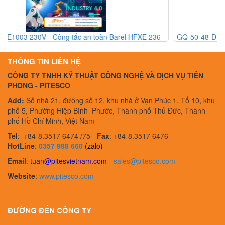
236
GQ-50-48-D-1-1 F040882 - Rờ le thể rắn Gefran GQ-50-48-D
1-1 F040882 - Gefran Vietnam
THÔNG TIN LIÊN HỆ
CÔNG TY TNHH KỸ THUẬT CÔNG NGHỆ VÀ DỊCH VỤ TIÊN
PHONG - PITESCO
Add:
Số nhà 21, đường số 12, khu nhà ở Vạn Phúc 1, Tổ 10, khu
phố 5, Phường Hiệp Bình Phước, Thành phố Thủ Đức, Thành
phố Hồ Chí Minh, Việt Nam
Tel
:
+84-8.3517 6474 /75 -
Fax
:
+84-8.3517 6476 -
HotLine
:
0357 988 660
(zalo)
Email
:
tuan@pitesvietnam.com
-
sales
@pitesco.com
Website
:
www.pitesco.com
ĐƯỜNG ĐẾN CÔNG TY