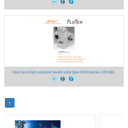
K3VL80, K3VL112, K3VL140, K3VL200
Silent and High-pressure Swash plate type K3VG Series, K3VG63,
K3VG112, K3VG180, K3VG280, K3VG180DT, K3VG280DT
1