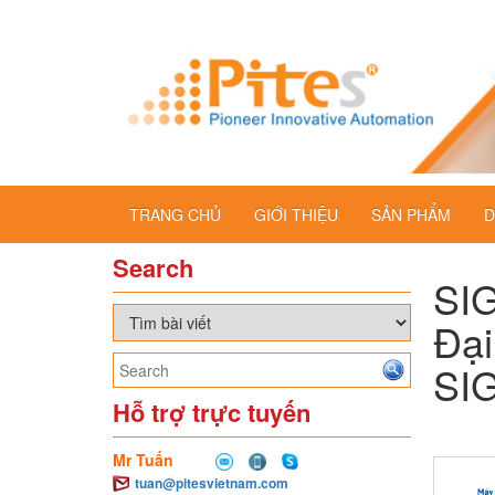
TRANG CHỦ
GIỚI THIỆU
SẢN PHẨM
D
Search
SI
Đại
SI
Hỗ trợ trực tuyến
Mr Tuấn
tuan@pitesvietnam.com