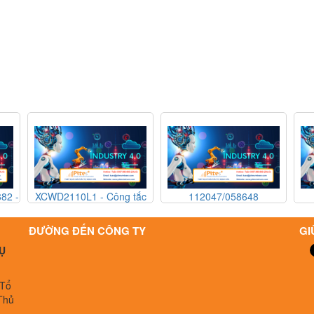
110L1 - Công tắc
112047/058648
112047/058
oàn Technor Atex
NPK04KVDC-B PR - Bơm
NPK04KVDC-B PR
110L1 - Technor
định lượng KNF
định lượng 
ĐƯỜNG ĐẾN CÔNG TY
GI
tex Vietnam
112047/058648
112047/058
Ụ
NPK04KVDC-B PR - KNF
NPK04KVDC-B PR
Vietnam
Vietnam
 Tổ
Thủ