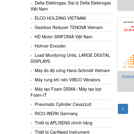
Delta Elektrogas, Đại lý Delta Elektrogas
seal 
Việt Nam
FULL
ELCO HOLDING VIETNAM
SEALER
Gearbox Reducer TENOVA Vietnam
HD Motor SINFONIA Việt Nam
Hohner Encoder
Load Monitoring Units, LARGE DIGITAL
DISPLAYS
Máy đo độ cứng Hans-Schmidt Vietnam
SIGNOD
Máy rung khí nén VIBCO Vibrators
thù
Máy tạo Foam DEMA / Máy tạo bọt
NARROW
Foam-IT
Pneumatic Cylinder Cavazzuti
1
RICO-WERK Germany
Thiết bị APLISENS chính hãng
Thiết bị CanNeed Instrument