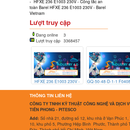
HFXE 236 E1003 230V - Công tắc an
toàn Barel HFXE 236 E1003 230V - Barel
Vietnam
Lượt truy cập
Đang online
3
Lượt truy cập
3368457
HFXE 236 E1003 230V -
GQ-50-48-D-1-1 F040882 -
XCWD2
Công tắc an toàn Barel
Rờ le thể rắn Gefran GQ-
an t
HFXE 236 E1003 230V -
50-48-D-1-1 F040882 -
XCWD2
THÔNG TIN LIÊN HỆ
Barel Vietnam
Gefran Vietnam
A
CÔNG TY TNHH KỸ THUẬT CÔNG NGHỆ VÀ DỊCH V
TIÊN PHONG - PITESCO
Add:
Số nhà 21, đường số 12, khu nhà ở Vạn Phúc 1,
10, khu phố 5, Phường Hiệp Bình Phước, Thành phố 
Đức, Thành phố Hồ Chí Minh, Việt Nam