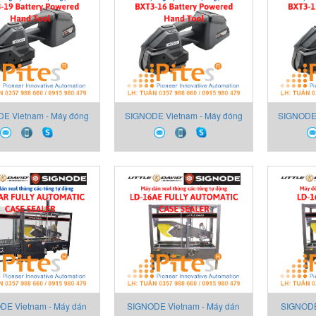
E Vietnam - Máy đóng
SIGNODE Vietnam - Máy đóng
SIGNODE 
đai cầm tay dùng pin
dây đai cầm tay dùng pin
dây đa
ry Powered Hand Tool
Battery Powered Hand Tool
Battery
Signode BXT3-19
Signode BXT3-16
Si
DE Vietnam - Máy dán
SIGNODE Vietnam - Máy dán
SIGNODE