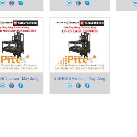
thùng các-tông tự động
seal thùng các-tông tự động
seal thù
Y AUTOMATIC CASE
FULLY AUTOMATIC CASE
CASE SE
 Little David LD-16AR
SEALER Little David LD-16AE
E Vietnam - Máy đóng
SIGNODE Vietnam - Máy đóng
ng các-tông tự động
thùng các-tông tự động CASE
 BOX ERECTOR Little
FORMER Little David CF-25
David CF-25 SB