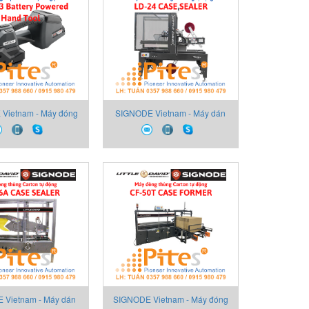
Vietnam - Máy đóng
SIGNODE Vietnam - Máy dán
i cầm tay dùng pin
seal thùng các-tông tự động
 Powered Hand Tool
CASE SEALER Little David LD-
gnode BXT3-13
24
 Vietnam - Máy dán
SIGNODE Vietnam - Máy đóng