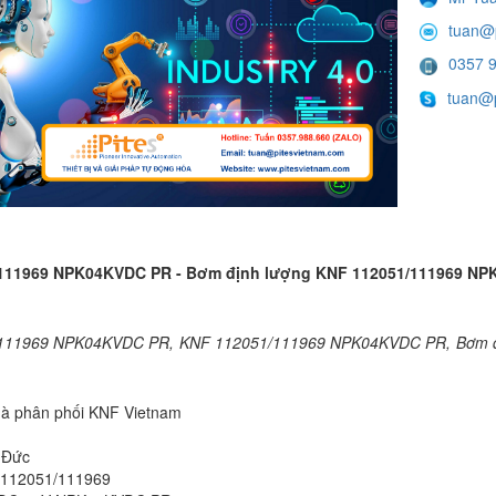
tuan@
0357 
tuan@p
111969 NPK04KVDC PR - Bơm định lượng KNF 112051/111969 NP
111969 NPK04KVDC PR, KNF 112051/111969 NPK04KVDC PR, Bơm đ
hà phân phối KNF Vietnam
 Đức
: 112051/111969