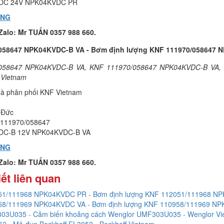
DC 24V NPK04KVDC PR
ÀNG
/Zalo: Mr TUẤN 0357 988 660.
058647 NPK04KVDC-B VA - Bơm định lượng KNF 111970/058647 
058647 NPK04KVDC-B VA, KNF 111970/058647 NPK04KVDC-B VA, 
 Vietnam
hà phân phối KNF Vietnam
 Đức
: 111970/058647
DC-B 12V NPK04KVDC-B VA
ÀNG
/Zalo: Mr TUẤN 0357 988 660.
iết liên quan
51/111968 NPK04KVDC PR - Bơm định lượng KNF 112051/111968 NP
58/111969 NPK04KVDC VA - Bơm định lượng KNF 110958/111969 NP
03U035 - Cảm biến khoảng cách Wenglor UMF303U035 - Wenglor Vi
2 - Mô-đun Beckhoff EL3052 - Beckhoff Vietnam