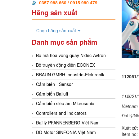
0357.988.660 / 0915.980.479
Hãng sản xuất
Chọn hãng sản xuất
Danh mục sản phẩm
Bộ mã hóa vòng quay Nidec-Avtron
Bộ truyền động điện ECONEX
BRAUN GMBH Industrie-Elektronik
112051/
Cảm biến - Sensor
Cảm biến Balluff
112051/
Cảm biến siêu âm Microsonic
Vietnam
Controllers and Indicators
Đại lý/N
Đại lý PFANNENBERG Việt Nam
Xuất xứ:
DD Motor SINFONIA Việt Nam
Item no