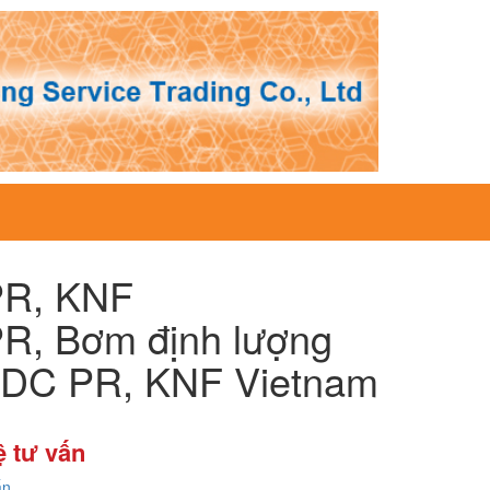
PR, KNF
, Bơm định lượng
DC PR, KNF Vietnam
ệ tư vấn
ấn