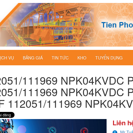
ỊCH VỤ
BẢNG GIÁ
TIN TỨC
KHO
TUYỂN DỤNG
2051/111969 NPK04KVDC 
2051/111969 NPK04KVDC PR
F 112051/111969 NPK04KV
Liên h
Mr Tu