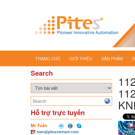
TRANG CHỦ
GIỚI THIỆU
SẢN PHẨM
D
Search
11
11
KN
Hỗ trợ trực tuyến
Mr Tuấn
tuan@pitesvietnam.com