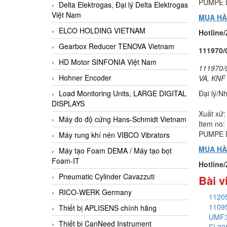
PUMPE 
Delta Elektrogas, Đại lý Delta Elektrogas
Việt Nam
MUA H
ELCO HOLDING VIETNAM
Hotline
Gearbox Reducer TENOVA Vietnam
111970/
HD Motor SINFONIA Việt Nam
111970/
Hohner Encoder
VA, KNF
Đại lý/N
Load Monitoring Units, LARGE DIGITAL
DISPLAYS
Xuất xứ:
Máy đo độ cứng Hans-Schmidt Vietnam
Item no
PUMPE 
Máy rung khí nén VIBCO Vibrators
MUA H
Máy tạo Foam DEMA / Máy tạo bọt
Foam-IT
Hotline
Pneumatic Cylinder Cavazzuti
Bài v
RICO-WERK Germany
1120
1109
Thiết bị APLISENS chính hãng
UMF3
Thiết bị CanNeed Instrument
EL305