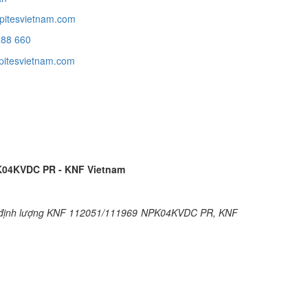
pitesvietnam.com
988 660
itesvietnam.com
K04KVDC PR - KNF Vietnam
ịnh lượng KNF 112051/111969 NPK04KVDC PR, KNF