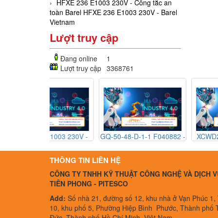
HFXE 236 E1003 230V - Công tắc an
toàn Barel HFXE 236 E1003 230V - Barel
Vietnam
Lượt truy cập
Đang online
1
Lượt truy cập
3368761
E1003 230V -
GQ-50-48-D-1-1 F040882 -
XCWD2110L1 - Công 
an toàn Barel
Rờ le thể rắn Gefran GQ-
an toàn Technor At
E1003 230V -
50-48-D-1-1 F040882 -
XCWD2110L1 - Tech
THÔNG TIN LIÊN HỆ
 Vietnam
Gefran Vietnam
Atex Vietnam
CÔNG TY TNHH KỸ THUẬT CÔNG NGHỆ VÀ DỊCH V
TIÊN PHONG - PITESCO
Add:
Số nhà 21, đường số 12, khu nhà ở Vạn Phúc 1,
10, khu phố 5, Phường Hiệp Bình Phước, Thành phố 
Đức, Thành phố Hồ Chí Minh, Việt Nam