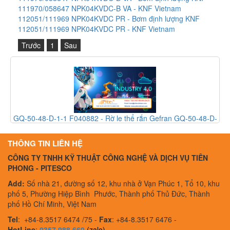
111970/058647 NPK04KVDC-B VA - KNF Vietnam
112051/111969 NPK04KVDC PR - Bơm định lượng KNF
112051/111969 NPK04KVDC PR - KNF Vietnam
Trước
1
Sau
rắn Gefran GQ-50-48-D-
XCWD2110L1 - Công tắc an toàn Technor
 Vietnam
Technor Atex Vietnam
THÔNG TIN LIÊN HỆ
CÔNG TY TNHH KỸ THUẬT CÔNG NGHỆ VÀ DỊCH VỤ TIÊN
PHONG - PITESCO
Add:
Số nhà 21, đường số 12, khu nhà ở Vạn Phúc 1, Tổ 10, khu
phố 5, Phường Hiệp Bình Phước, Thành phố Thủ Đức, Thành
phố Hồ Chí Minh, Việt Nam
Tel
:
+84-8.3517 6474 /75 -
Fax
:
+84-8.3517 6476 -
HotLine
:
0357 988 660
(zalo)