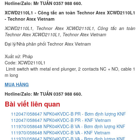
Hotline/Zalo: Mr TUẤN 0357 988 660.
XCWD2110L1 - Công tắc an toàn Technor Atex XCWD2110L1
- Technor Atex Vietnam
XCWD2110L1, Technor Atex XCWD2110L1, Công tắc an toàn
Technor Atex XCWD2110L1, Technor Atex Vietnam
Đại lý/Nhà phân phối Technor Atex Vietnam
Xuất xứ: Pháp
Code: XCWD2110L1
Limit switch with metal end plunger, 2 contacts NC + NO, cable 1
m long
MUA HÀNG
Hotline/Zalo: Mr TUẤN 0357 988 660.
Bài viết liên quan
112047/058647 NPK04KVDC-B PR - Bơm định lượng KNF
112047/058647 NPK04KVDC-B PR - KNF Vietnam
111970/058648 NPK04KVDC-B VA - Bơm định lượng KNF
111970/058648 NPK04KVDC-B VA - KNF Vietnam
111970/058647 NPK04KVDC-B VA - Bơm định lượng KNF