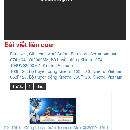
Bài viết liên quan
F003639, Cảm biến vị trí Gefran F003639, Gefran Vietnam
074-104UV02000MZ, Bộ truyền động Kinetrol 074-
104UV02000MZ, Kinetrol Vietnam
103F120, Bộ truyền động Kinetrol 103F120, Kinetrol Vietnam
053F120, Bộ truyền động Kinetrol 053F120, Kinetrol Vietnam
Trước
1
Sau
 XCWD2110L1 -
112047/058648 NPK04KVDC-B PR - Bơm định lượ