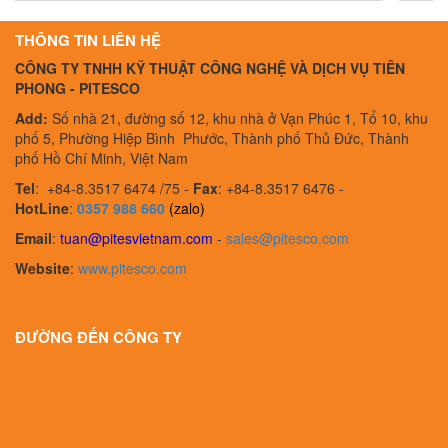
112047/058648 NPK04KVDC-B PR - KNF Viet
THÔNG TIN LIÊN HỆ
CÔNG TY TNHH KỸ THUẬT CÔNG NGHỆ VÀ DỊCH VỤ TIÊN
PHONG - PITESCO
Add:
Số nhà 21, đường số 12, khu nhà ở Vạn Phúc 1, Tổ 10, khu
phố 5, Phường Hiệp Bình Phước, Thành phố Thủ Đức, Thành
phố Hồ Chí Minh, Việt Nam
Tel
:
+84-8.3517 6474 /75 -
Fax
:
+84-8.3517 6476 -
HotLine
:
0357 988 660
(zalo)
Email
:
tuan@pitesvietnam.com
-
sales
@pitesco.com
Website
:
www.pitesco.com
ĐƯỜNG ĐẾN CÔNG TY