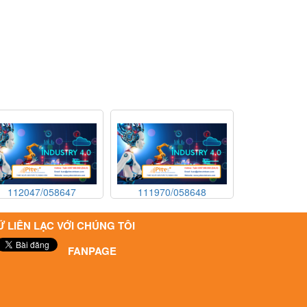
47/058647
111970/058648
111970/05864
DC-B PR - Bơm
NPK04KVDC-B VA - Bơm
NPK04KVDC-B VA -
 lượng KNF
định lượng KNF
định lượng KN
Ữ LIÊN LẠC VỚI CHÚNG TÔI
47/058647
111970/058648
111970/05864
DC-B PR - KNF
NPK04KVDC-B VA - KNF
NPK04KVDC-B VA -
FANPAGE
Vietnam
Vietnam
Vietnam