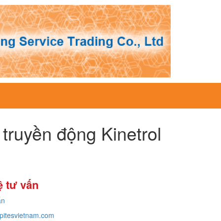
truyền động Kinetrol
ệ tư vấn
ấn
pitesvietnam.com