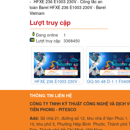
HFXE 236 E1003 230V - Công tắc an
toàn Barel HFXE 236 E1003 230V - Barel
Vietnam
Lượt truy cập
Đang online
1
Lượt truy cập
3368450
3 - Cảm
HFXE 236 E1003 230V -
GQ-50-48-D-1-1 F040882 -
TS
Công tắc an toàn Barel
Rờ le thể rắn Gefran GQ-
3 - MTS
HFXE 236 E1003 230V -
50-48-D-1-1 F040882 -
THÔNG TIN LIÊN HỆ
Barel Vietnam
Gefran Vietnam
CÔNG TY TNHH KỸ THUẬT CÔNG NGHỆ VÀ DỊCH V
TIÊN PHONG - PITESCO
Add:
Số nhà 21, đường số 12, khu nhà ở Vạn Phúc 1,
10, khu phố 5, Phường Hiệp Bình Phước, Thành phố 
Đức, Thành phố Hồ Chí Minh, Việt Nam