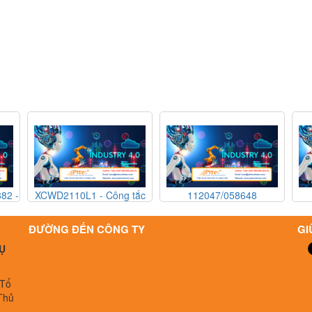
XCWD2110L1 - Công tắc
112047/058648
1120
an toàn Technor Atex
NPK04KVDC-B PR - Bơm
NPK04KV
XCWD2110L1 - Technor
định lượng KNF
định
ĐƯỜNG ĐẾN CÔNG TY
GI
Atex Vietnam
112047/058648
1120
Ụ
NPK04KVDC-B PR - KNF
NPK04KV
Vietnam
 Tổ
Thủ