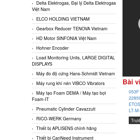
Delta Elektrogas, Đại lý Delta Elektrogas
Việt Nam
ELCO HOLDING VIETNAM
Gearbox Reducer TENOVA Vietnam
HD Motor SINFONIA Việt Nam
Hohner Encoder
Load Monitoring Units, LARGE DIGITAL
DISPLAYS
Máy đo độ cứng Hans-Schmidt Vietnam
Bài v
Máy rung khí nén VIBCO Vibrators
053F1
Máy tạo Foam DEMA / Máy tạo bọt
2285C
Foam-IT
ETOS
Pneumatic Cylinder Cavazzuti
LT-M-
RICO-WERK Germany
Trư
Thiết bị APLISENS chính hãng
Thiết bị CanNeed Instrument