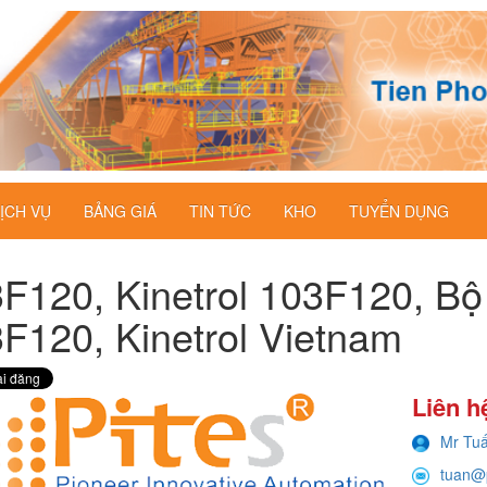
ỊCH VỤ
BẢNG GIÁ
TIN TỨC
KHO
TUYỂN DỤNG
F120, Kinetrol 103F120, Bộ 
F120, Kinetrol Vietnam
Liên h
Mr Tu
tuan@