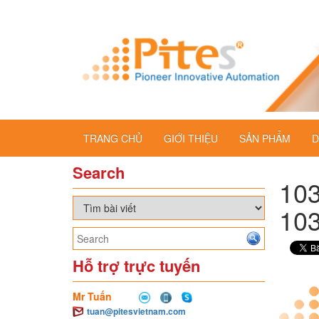
TRANG CHỦ
GIỚI THIỆU
SẢN PHẨM
D
Search
103
103
Hỗ trợ trực tuyến
Mr Tuấn
tuan@pitesvietnam.com