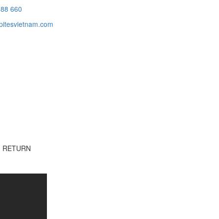
988 660
itesvietnam.com
G RETURN