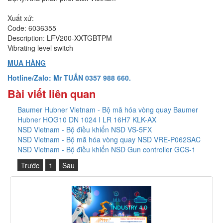
Xuất xứ:
Code: 6036355
Description: LFV200-XXTGBTPM
Vibrating level switch
MUA HÀNG
Hotline/Zalo: Mr TUẤN 0357 988 660.
Bài viết liên quan
Baumer Hubner Vietnam - Bộ mã hóa vòng quay Baumer
Hubner HOG10 DN 1024 I LR 16H7 KLK-AX
NSD Vietnam - Bộ điều khiển NSD VS-5FX
NSD Vietnam - Bộ mã hóa vòng quay NSD VRE-P062SAC
NSD Vietnam - Bộ điều khiển NSD Gun controller GCS-1
Trước
1
Sau