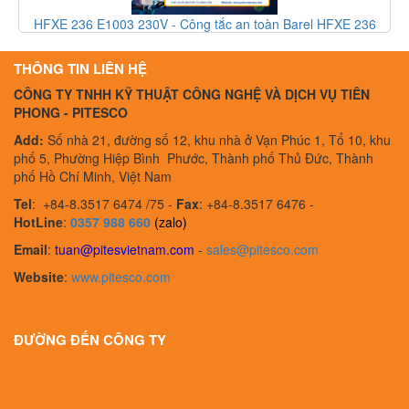
3
HFXE 236 E1003 230V - Công tắc an toàn Barel HFXE 236
E1003 230V - Barel Vietnam
THÔNG TIN LIÊN HỆ
CÔNG TY TNHH KỸ THUẬT CÔNG NGHỆ VÀ DỊCH VỤ TIÊN
PHONG - PITESCO
Add:
Số nhà 21, đường số 12, khu nhà ở Vạn Phúc 1, Tổ 10, khu
phố 5, Phường Hiệp Bình Phước, Thành phố Thủ Đức, Thành
phố Hồ Chí Minh, Việt Nam
Tel
:
+84-8.3517 6474 /75 -
Fax
:
+84-8.3517 6476 -
HotLine
:
0357 988 660
(zalo)
Email
:
tuan@pitesvietnam.com
-
sales
@pitesco.com
Website
:
www.pitesco.com
ĐƯỜNG ĐẾN CÔNG TY