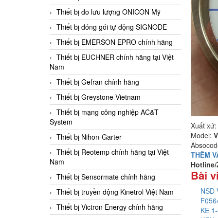
Thiết bị đo lưu lượng ONICON Mỹ
Thiết bị đóng gói tự động SIGNODE
Thiết bị EMERSON EPRO chính hãng
Thiết bị EUCHNER chính hãng tại Việt
Nam
Thiết bị Gefran chính hãng
Thiết bị Greystone Vietnam
Thiết bị mạng công nghiệp AC&T
System
Xuất xứ:
Model:
V
Thiết bị Nihon-Garter
Absocod
Thiết bị Reotemp chính hãng tại Việt
THÊM V
Nam
Hotline
Bài v
Thiết bị Sensormate chính hãng
NSD V
Thiết bị truyền động Kinetrol Việt Nam
F0564
Thiết bị Victron Energy chính hãng
KE 1-