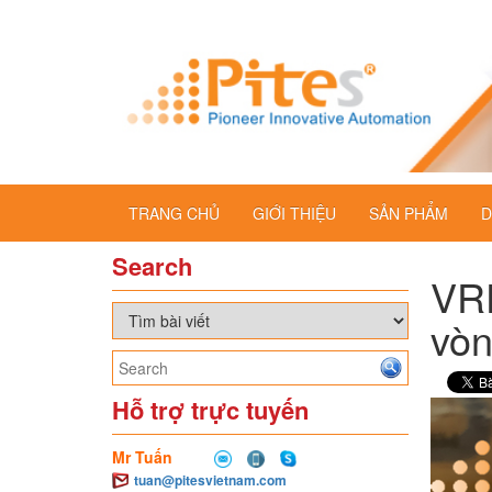
TRANG CHỦ
GIỚI THIỆU
SẢN PHẨM
D
Search
VR
vò
Hỗ trợ trực tuyến
Mr Tuấn
tuan@pitesvietnam.com