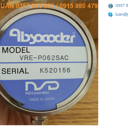
0357 
tuan@p