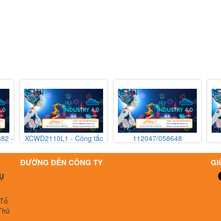
D2110L1 - Công tắc
112047/058648
112047/0
 toàn Technor Atex
NPK04KVDC-B PR - Bơm
NPK04KVDC-B 
D2110L1 - Technor
định lượng KNF
định lượn
ĐƯỜNG ĐẾN CÔNG TY
GI
Atex Vietnam
112047/058648
112047/0
Ụ
NPK04KVDC-B PR - KNF
NPK04KVDC-B 
Vietnam
Vietn
 Tổ
Thủ