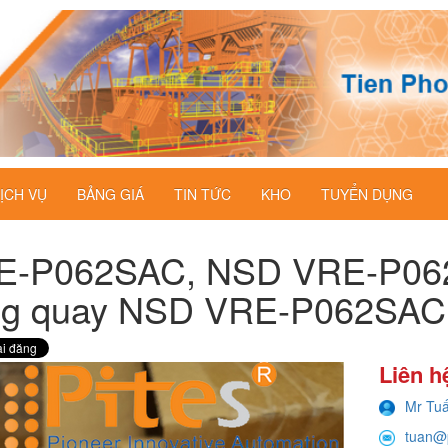
ỊCH VỤ
BẢNG GIÁ
TIN TỨC
KHO
TUYỂN DỤNG
E-P062SAC, NSD VRE-P062
ng quay NSD VRE-P062SAC
Liên h
Mr Tu
tuan@