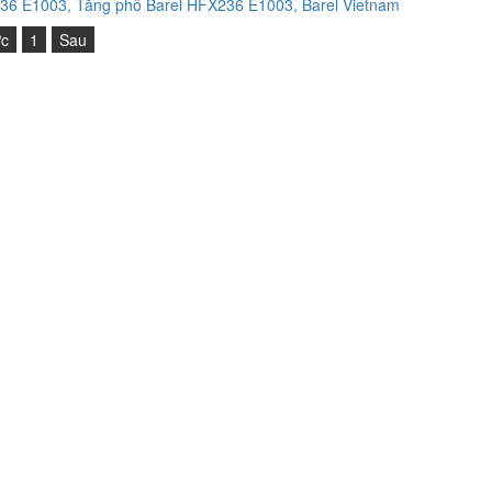
6 E1003, Tăng phô Barel HFX236 E1003, Barel Vietnam
ớc
1
Sau