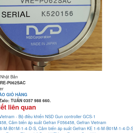
 Nhật Bản
RE-P062SAC
er
ÀO GIỎ HÀNG
/Zalo: TUẤN 0357 988 660.
iết liên quan
ietnam - Bộ điều khiển NSD Gun controller GCS-1
58, Cảm biến áp suất Gefran F056458, Gefran Vietnam
6-M-B01M-1-4-D-S, Cảm biến áp suất Gefran KE 1-6-M-B01M-1-4-D-S