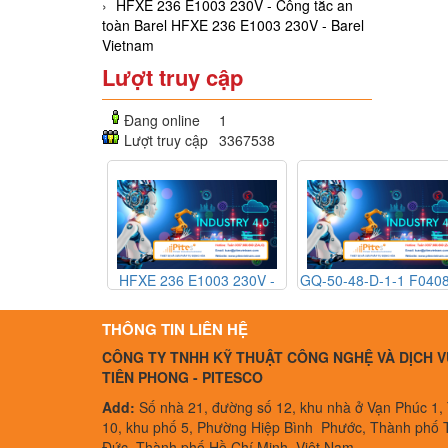
HFXE 236 E1003 230V - Công tắc an
toàn Barel HFXE 236 E1003 230V - Barel
Vietnam
Lượt truy cập
Đang online
1
Lượt truy cập
3367538
ảm
HFXE 236 E1003 230V -
GQ-50-48-D-1-1 F040882 -
XCW
Công tắc an toàn Barel
Rờ le thể rắn Gefran GQ-
an
TS
HFXE 236 E1003 230V -
50-48-D-1-1 F040882 -
XCW
THÔNG TIN LIÊN HỆ
Barel Vietnam
Gefran Vietnam
CÔNG TY TNHH KỸ THUẬT CÔNG NGHỆ VÀ DỊCH V
TIÊN PHONG - PITESCO
Add:
Số nhà 21, đường số 12, khu nhà ở Vạn Phúc 1,
10, khu phố 5, Phường Hiệp Bình Phước, Thành phố 
Đức, Thành phố Hồ Chí Minh, Việt Nam