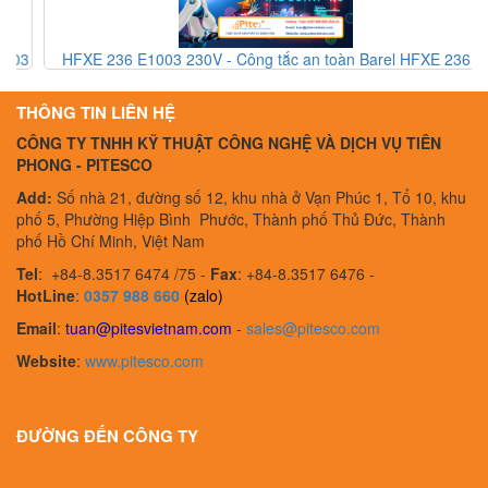
3
HFXE 236 E1003 230V - Công tắc an toàn Barel HFXE 236
E1003 230V - Barel Vietnam
THÔNG TIN LIÊN HỆ
CÔNG TY TNHH KỸ THUẬT CÔNG NGHỆ VÀ DỊCH VỤ TIÊN
PHONG - PITESCO
Add:
Số nhà 21, đường số 12, khu nhà ở Vạn Phúc 1, Tổ 10, khu
phố 5, Phường Hiệp Bình Phước, Thành phố Thủ Đức, Thành
phố Hồ Chí Minh, Việt Nam
Tel
:
+84-8.3517 6474 /75 -
Fax
:
+84-8.3517 6476 -
HotLine
:
0357 988 660
(zalo)
Email
:
tuan@pitesvietnam.com
-
sales
@pitesco.com
Website
:
www.pitesco.com
ĐƯỜNG ĐẾN CÔNG TY