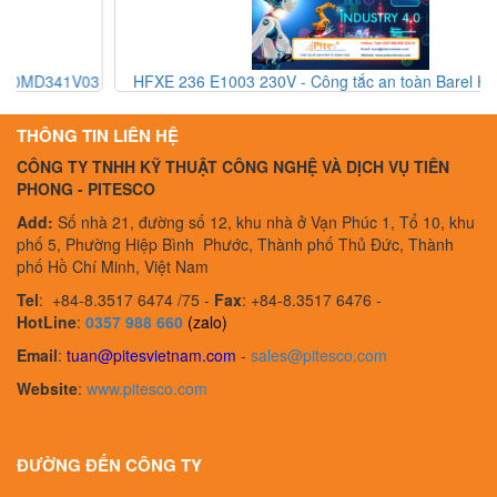
03
HFXE 236 E1003 230V - Công tắc an toàn Barel HFXE 236
E1003 230V - Barel Vietnam
THÔNG TIN LIÊN HỆ
CÔNG TY TNHH KỸ THUẬT CÔNG NGHỆ VÀ DỊCH VỤ TIÊN
PHONG - PITESCO
Add:
Số nhà 21, đường số 12, khu nhà ở Vạn Phúc 1, Tổ 10, khu
phố 5, Phường Hiệp Bình Phước, Thành phố Thủ Đức, Thành
phố Hồ Chí Minh, Việt Nam
Tel
:
+84-8.3517 6474 /75 -
Fax
:
+84-8.3517 6476 -
HotLine
:
0357 988 660
(zalo)
Email
:
tuan@pitesvietnam.com
-
sales
@pitesco.com
Website
:
www.pitesco.com
ĐƯỜNG ĐẾN CÔNG TY