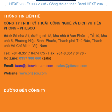
3
HFXE 236 E1003 230V - Công tắc an toàn Barel HFXE 236
E1003 230V - Barel Vietnam
THÔNG TIN LIÊN HỆ
CÔNG TY TNHH KỸ THUẬT CÔNG NGHỆ VÀ DỊCH VỤ TIÊN
PHONG - PITESCO
Add:
Số nhà 21, đường số 12, khu nhà ở Vạn Phúc 1, Tổ 10, khu
phố 5, Phường Hiệp Bình Phước, Thành phố Thủ Đức, Thành
phố Hồ Chí Minh, Việt Nam
Tel
:
+84-8.3517 6474 /75 -
Fax
:
+84-8.3517 6476 -
HotLine
:
0357 988 660
(zalo)
Email
:
tuan@pitesvietnam.com
-
sales
@pitesco.com
Website
:
www.pitesco.com
ĐƯỜNG ĐẾN CÔNG TY