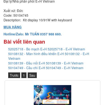
Đại lý/Nhà phân phối E+H Vietnam
Xuất xứ: Đức
Code: 50104745
Description: Kit display 10/91W with keyboard
MUA HÀNG
Hotline/Zalo: Mr TUẤN 0357 988 660.
Bài viết liên quan
52025718 - Bo mạch E+H 52025718 - E+H Vietnam
50108132 - Màn hình điều khiển E+H 50108132 - E+H
Vietnam
50108139 - Đầu nối E+H 50108139 - E+H Vietnam
50104749 - Cầu chì E+H 50104749 - E+H Vietnam
Trước
1
Sau