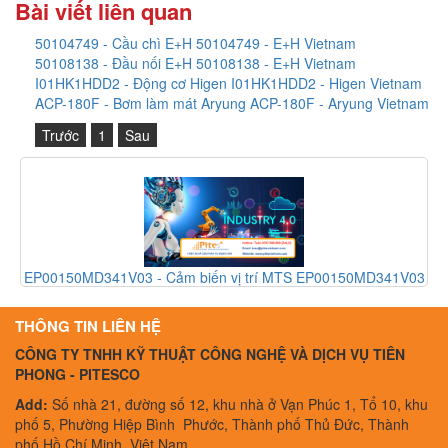
Bài viết liên quan
50104749 - Cầu chì E+H 50104749 - E+H Vietnam
50108138 - Đầu nối E+H 50108138 - E+H Vietnam
I01HK1HDD2 - Động cơ Higen I01HK1HDD2 - Higen Vietnam
ACP-180F - Bơm làm mát Aryung ACP-180F - Aryung Vietnam
Trước
1
Sau
01
EP00150MD341V03 - Cảm biến vị trí MTS EP00150MD341V03
- MTS Vietnam
THÔNG TIN LIÊN HỆ
CÔNG TY TNHH KỸ THUẬT CÔNG NGHỆ VÀ DỊCH VỤ TIÊN
PHONG - PITESCO
Add:
Số nhà 21, đường số 12, khu nhà ở Vạn Phúc 1, Tổ 10, khu
phố 5, Phường Hiệp Bình Phước, Thành phố Thủ Đức, Thành
phố Hồ Chí Minh, Việt Nam