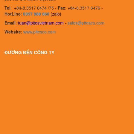
Tel
:
+84-8.3517 6474 /75 -
Fax
:
+84-8.3517 6476 -
HotLine
:
0357 988 660
(zalo)
Email
:
tuan@pitesvietnam.com
-
sales
@pitesco.com
Website
:
www.pitesco.com
ĐƯỜNG ĐẾN CÔNG TY