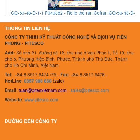
GQ-50-48-D-1-1 F040882 - Rờ le thể rắn Gefran GQ-50-48-D-
1-1 F040882 - Gefran Vietnam
THÔNG TIN LIÊN HỆ
CÔNG TY TNHH KỸ THUẬT CÔNG NGHỆ VÀ DỊCH VỤ TIÊN
PHONG - PITESCO
Add:
Số nhà 21, đường số 12, khu nhà ở Vạn Phúc 1, Tổ 10, khu
phố 5, Phường Hiệp Bình Phước, Thành phố Thủ Đức, Thành
phố Hồ Chí Minh, Việt Nam
Tel
:
+84-8.3517 6474 /75 -
Fax
:
+84-8.3517 6476 -
HotLine
:
0357 988 660
(zalo)
Email
:
tuan@pitesvietnam.com
-
sales
@pitesco.com
Website
:
www.pitesco.com
ĐƯỜNG ĐẾN CÔNG TY