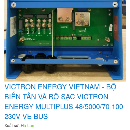
VICTRON ENERGY VIETNAM - BỘ
BIẾN TẦN VÀ BỘ SẠC VICTRON
ENERGY MULTIPLUS 48/5000/70-100
230V VE BUS
Xuất sứ:
Hà Lan