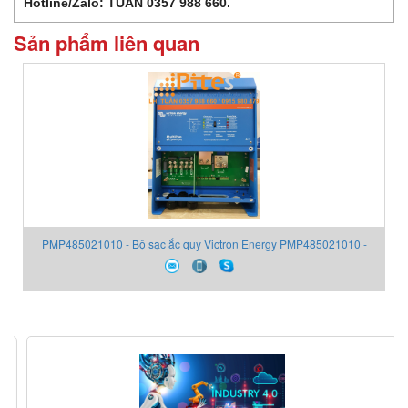
Hotline/Zalo: TUẤN 0357 988 660.
Sản phẩm liên quan
PMP485021010 - Bộ sạc ắc quy Victron Energy PMP485021010 -
Victron Energy Vietnam