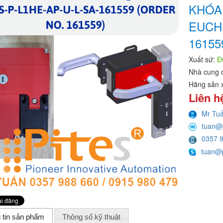
KHÓA
EUCH
16155
Xuất sứ:
Đ
Nhà cung 
Hãng sản 
Liên h
Mr Tu
tuan@
0357 
tuan@p
 tin sản phẩm
Thông số kỹ thuật