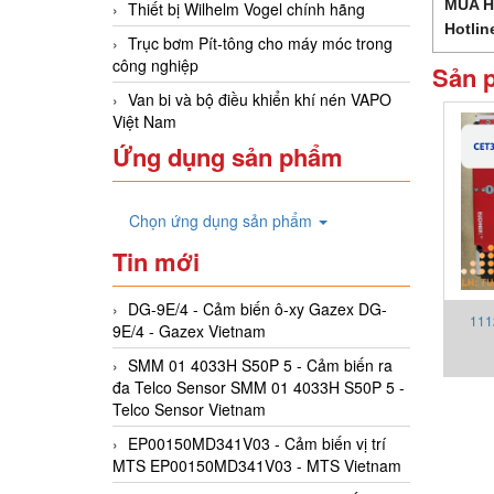
MUA 
Thiết bị Wilhelm Vogel chính hãng
Hotlin
Trục bơm Pít-tông cho máy móc trong
công nghiệp
Sản 
Van bi và bộ điều khiển khí nén VAPO
Việt Nam
Ứng dụng sản phẩm
Chọn ứng dụng sản phẩm
Tin mới
DG-9E/4 - Cảm biến ô-xy Gazex DG-
111
9E/4 - Gazex Vietnam
Euc
SMM 01 4033H S50P 5 - Cảm biến ra
đa Telco Sensor SMM 01 4033H S50P 5 -
Telco Sensor Vietnam
EP00150MD341V03 - Cảm biến vị trí
MTS EP00150MD341V03 - MTS Vietnam