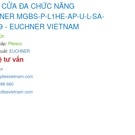
 CỬA ĐA CHỨC NĂNG
NER MGBS-P-L1HE-AP-U-L-SA-
9 - EUCHNER VIETNAM
ức
cấp:
Pitesco
xuất:
EUCHNER
ệ tư vấn
ấn
pitesvietnam.com
988 660
itesvietnam.com