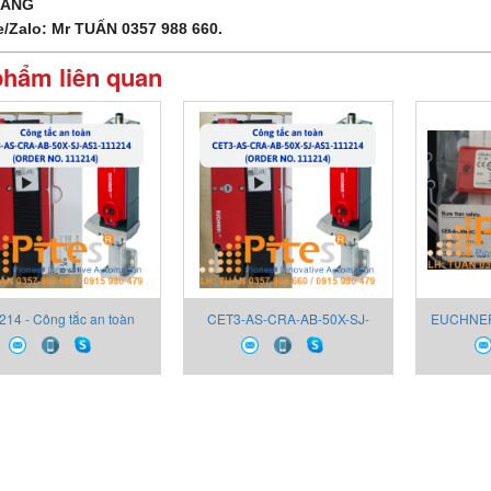
HÀNG
e/Zalo: Mr TUẤN 0357 988 660.
phẩm liên quan
214 - Công tắc an toàn
CET3-AS-CRA-AB-50X-SJ-
EUCHNER 
hner 111214 - Euchner
AS1-111214 - Công tắc an
mã hóa
Vietnam
toàn Euchner CET3-AS-CRA-
LN
AB-50X-SJ-AS1-111214 -
Euchner Vietnam