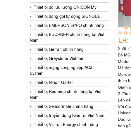
Thiết bị đo lưu lượng ONICON Mỹ
Thiết bị đóng gói tự động SIGNODE
Thiết bị EMERSON EPRO chính hãng
Thiết bị EUCHNER chính hãng tại Việt
Nam
Thiết bị Gefran chính hãng
Xuất x
Bộ
MG
Thiết bị Greystone Vietnam
Model
Thiết bị mạng công nghiệp AC&T
Mã đặt
System
Mô-đun
thích h
Thiết bị Nihon-Garter
Giám s
Thiết bị Reotemp chính hãng tại Việt
2 đầu 
Nam
Lên đế
Thiết bị Sensormate chính hãng
Với đầ
Unicod
Thiết bị truyền động Kinetrol Việt Nam
Đầu ra 
Thiết bị Victron Energy chính hãng
bao gồ