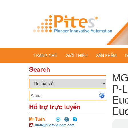
TRANG CHỦ
GIỚI THIỆU
SẢN PHẨM
D
Search
MG
P-L
Eu
Hỗ trợ trực tuyến
Euc
Mr Tuấn
tuan@pitesvietnam.com