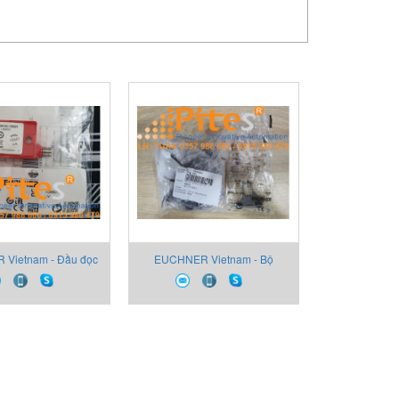
Vietnam - Đầu đọc
EUCHNER Vietnam - Bộ
 EUCHNER CES-A-
truyền động EUCHNER
N-SC-106601
BETAETIGER-S-WQT-LN
095741