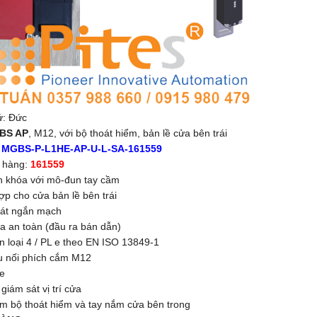
ứ: Đức
BS AP
, M12, với bộ thoát hiểm, bản lề cửa bên trái
:
MGBS-P-L1HE-AP-U-L-SA-161559
 hàng:
161559
 khóa với mô-đun tay cầm
ợp cho cửa bản lề bên trái
át ngắn mạch
ra an toàn (đầu ra bán dẫn)
n loại 4 / PL e theo EN ISO 13849-1
u nối phích cắm M12
e
giám sát vị trí cửa
m bộ thoát hiểm và tay nắm cửa bên trong