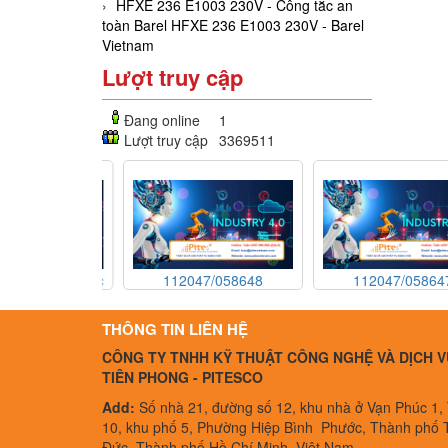
HFXE 236 E1003 230V - Công tắc an
toàn Barel HFXE 236 E1003 230V - Barel
Vietnam
Lượt truy cập
Đang online
1
Lượt truy cập
3369511
1 - Công tắc
112047/058648
112047/058647
Technor Atex
NPK04KVDC-B PR - Bơm
NPK04KVDC-B PR - 
1 - Technor
định lượng KNF
định lượng KNF
THÔNG TIN LIÊN HỆ
Vietnam
112047/058648
112047/058647
CÔNG TY TNHH KỸ THUẬT CÔNG NGHỆ VÀ DỊCH V
NPK04KVDC-B PR - KNF
NPK04KVDC-B PR - 
TIÊN PHONG - PITESCO
Vietnam
Vietnam
Add:
Số nhà 21, đường số 12, khu nhà ở Vạn Phúc 1,
10, khu phố 5, Phường Hiệp Bình Phước, Thành phố 
Đức, Thành phố Hồ Chí Minh, Việt Nam