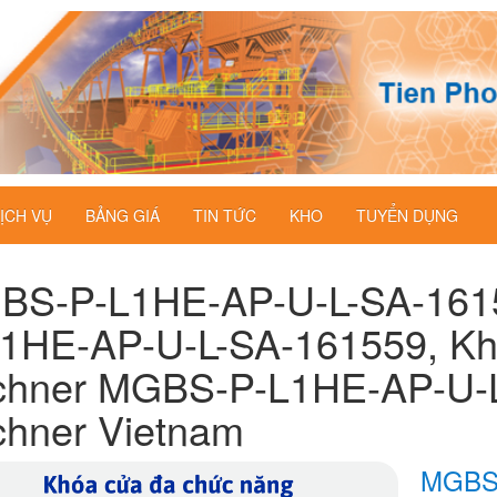
ỊCH VỤ
BẢNG GIÁ
TIN TỨC
KHO
TUYỂN DỤNG
BS-P-L1HE-AP-U-L-SA-161
1HE-AP-U-L-SA-161559, Kh
chner MGBS-P-L1HE-AP-U-L
hner Vietnam
MGBS-