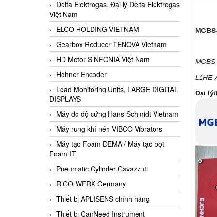
Delta Elektrogas, Đại lý Delta Elektrogas
Việt Nam
ELCO HOLDING VIETNAM
MGBS-
Gearbox Reducer TENOVA Vietnam
HD Motor SINFONIA Việt Nam
MGBS-
Hohner Encoder
L1HE-A
Load Monitoring Units, LARGE DIGITAL
Đại lý
DISPLAYS
Máy đo độ cứng Hans-Schmidt Vietnam
Máy rung khí nén VIBCO Vibrators
Máy tạo Foam DEMA / Máy tạo bọt
Foam-IT
Pneumatic Cylinder Cavazzuti
RICO-WERK Germany
Thiết bị APLISENS chính hãng
Thiết bị CanNeed Instrument