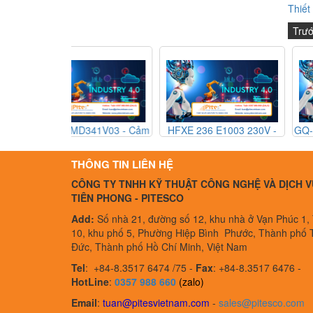
Thiết
Trư
341V03 - Cảm
HFXE 236 E1003 230V -
GQ-50-48-D-1-1 F0408
ị trí MTS
Công tắc an toàn Barel
Rờ le thể rắn Gefran 
341V03 - MTS
HFXE 236 E1003 230V -
50-48-D-1-1 F040882
THÔNG TIN LIÊN HỆ
etnam
Barel Vietnam
Gefran Vietnam
CÔNG TY TNHH KỸ THUẬT CÔNG NGHỆ VÀ DỊCH V
TIÊN PHONG - PITESCO
Add:
Số nhà 21, đường số 12, khu nhà ở Vạn Phúc 1,
10, khu phố 5, Phường Hiệp Bình Phước, Thành phố 
Đức, Thành phố Hồ Chí Minh, Việt Nam
Tel
:
+84-8.3517 6474 /75 -
Fax
:
+84-8.3517 6476 -
HotLine
:
0357 988 660
(zalo)
Email
:
tuan@pitesvietnam.com
-
sales
@pitesco.com