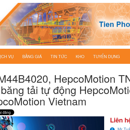
ỊCH VỤ
BẢNG GIÁ
TIN TỨC
KHO
TUYỂN DỤNG
M44B4020, HepcoMotion T
 băng tải tự động HepcoMo
coMotion Vietnam
Liên h
Mr Tu