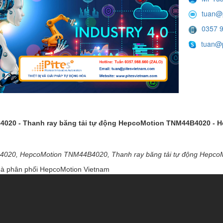
tuan@
0357 
tuan@p
020 - Thanh ray băng tải tự động HepcoMotion TNM44B4020 - 
020, HepcoMotion TNM44B4020, Thanh ray băng tải tự động Hepco
hà phân phối HepcoMotion Vietnam