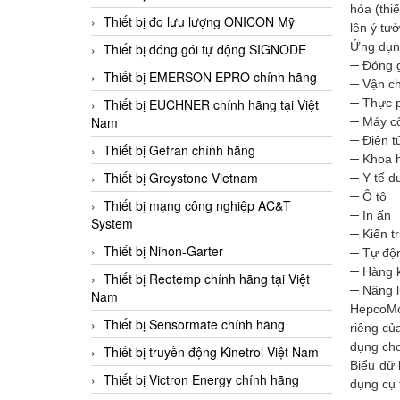
hóa (thi
Thiết bị đo lưu lượng ONICON Mỹ
lên ý tư
Ứng dụn
Thiết bị đóng gói tự động SIGNODE
─ Đóng 
Thiết bị EMERSON EPRO chính hãng
─ Vận ch
─ Thực 
Thiết bị EUCHNER chính hãng tại Việt
Nam
─ Máy c
─ Điện t
Thiết bị Gefran chính hãng
─ Khoa 
Thiết bị Greystone Vietnam
─ Y tế 
─ Ô tô
Thiết bị mạng công nghiệp AC&T
─ In ấn
System
─ Kiến t
Thiết bị Nihon-Garter
─ Tự độ
─ Hàng k
Thiết bị Reotemp chính hãng tại Việt
─ Năng 
Nam
HepcoMot
Thiết bị Sensormate chính hãng
riêng củ
dụng cho
Thiết bị truyền động Kinetrol Việt Nam
Biểu dữ 
Thiết bị Victron Energy chính hãng
dụng cụ 