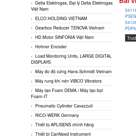
Bài v
Delta Elektrogas, Đại lý Delta Elektrogas
Việt Nam
54118
PSEN 
ELCO HOLDING VIETNAM
54126
Gearbox Reducer TENOVA Vietnam
PDP67
HD Motor SINFONIA Việt Nam
Trư
Hohner Encoder
Load Monitoring Units, LARGE DIGITAL
DISPLAYS
Máy đo độ cứng Hans-Schmidt Vietnam
Máy rung khí nén VIBCO Vibrators
Máy tạo Foam DEMA / Máy tạo bọt
Foam-IT
Pneumatic Cylinder Cavazzuti
RICO-WERK Germany
Thiết bị APLISENS chính hãng
Thiết bị CanNeed Instrument