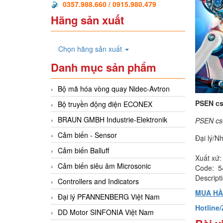
0357.988.660 / 0915.980.479
Hãng sản xuất
Chọn hãng sản xuất
Danh mục sản phẩm
Bộ mã hóa vòng quay Nidec-Avtron
PSEN cs4
Bộ truyền động điện ECONEX
BRAUN GMBH Industrie-Elektronik
PSEN cs4
Cảm biến - Sensor
Đại lý/N
Cảm biến Balluff
Xuất xứ:
Cảm biến siêu âm Microsonic
Code: 5
Descript
Controllers and Indicators
MUA H
Đại lý PFANNENBERG Việt Nam
Hotline
DD Motor SINFONIA Việt Nam