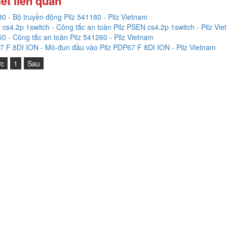
iết liên quan
0 - Bộ truyền động Pilz 541180 - Pilz Vietnam
cs4.2p 1switch - Công tắc an toàn Pilz PSEN cs4.2p 1switch - Pilz Vi
0 - Công tắc an toàn Pilz 541260 - Pilz Vietnam
 F 8DI ION - Mô-đun đầu vào Pilz PDP67 F 8DI ION - Pilz Vietnam
ớc
1
Sau