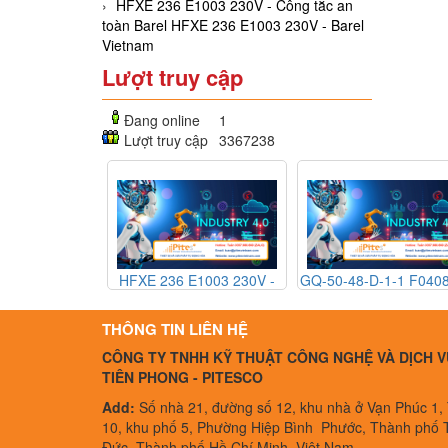
HFXE 236 E1003 230V - Công tắc an
toàn Barel HFXE 236 E1003 230V - Barel
Vietnam
Lượt truy cập
Đang online
1
Lượt truy cập
3367238
341V03 - Cảm
HFXE 236 E1003 230V -
GQ-50-48-D-1-1 F0408
ị trí MTS
Công tắc an toàn Barel
Rờ le thể rắn Gefran 
341V03 - MTS
HFXE 236 E1003 230V -
50-48-D-1-1 F040882
THÔNG TIN LIÊN HỆ
etnam
Barel Vietnam
Gefran Vietnam
CÔNG TY TNHH KỸ THUẬT CÔNG NGHỆ VÀ DỊCH V
TIÊN PHONG - PITESCO
Add:
Số nhà 21, đường số 12, khu nhà ở Vạn Phúc 1,
10, khu phố 5, Phường Hiệp Bình Phước, Thành phố 
Đức, Thành phố Hồ Chí Minh, Việt Nam