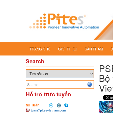
TRANG CHỦ
GIỚI THIỆU
SẢN PHẨM
D
Search
PSE
Bộ 
Vi
Hỗ trợ trực tuyến
Mr Tuấn
tuan@pitesvietnam.com