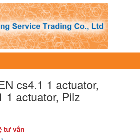
EN cs4.1 1 actuator,
1 actuator, Pilz
ệ tư vấn
ấn