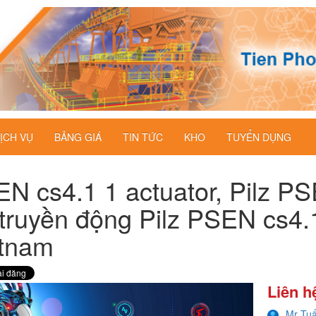
ỊCH VỤ
BẢNG GIÁ
TIN TỨC
KHO
TUYỂN DỤNG
N cs4.1 1 actuator, Pilz PS
truyền động Pilz PSEN cs4.1 
etnam
Liên h
Mr Tu