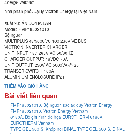
Energy Vietnam
Nhà phân phối/Đại lý Victron Energy tại Việt Nam
Xuất xứ: ẤN ĐỘ/HÀ LAN
Model: PMP485021010
Bộ nguồn
MULTIPLUS 48/5000/70-100 230V VE BUS
VICTRON INVERTER CHARGER
UNIT INPUT: 187-265V AC 50/60HZ
CHARGER OUTPUT: 48VDC 70A
UNIT OUTPUT: 230V AC 5000VA @ 25°
TRANSER SWITCH: 100A
ALUMINIUM ENCLOSURE IP21
THÊM VÀO GIỎ HÀNG
Bài viết liên quan
PMP485021010, Bộ nguồn sạc ắc quy Victron Energy
PMP485021010, Victron Energy Vietnam
6180A, Bộ ghi hình đồ họa EUROTHERM 6180A,
EUROTHERM Vietnam
TYPE GEL 500-S, Khớp nối DINAL TYPE GEL 500-S, DINAL