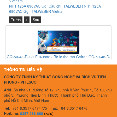
Vietnam
NH1 125A 690VAC Gg, Cầu chì ITALWEBER NH1 125A
690VAC Gg, ITALWEBER Vietnam
Trước
1
Sau
GQ-50-48-D-1-1 F040882 - Rờ le thể rắn Gefran GQ-50-48-D-
1-1 F040882 - Gefran Vietnam
THÔNG TIN LIÊN HỆ
CÔNG TY TNHH KỸ THUẬT CÔNG NGHỆ VÀ DỊCH VỤ TIÊN
PHONG - PITESCO
Add:
Số nhà 21, đường số 12, khu nhà ở Vạn Phúc 1, Tổ 10, khu
phố 5, Phường Hiệp Bình Phước, Thành phố Thủ Đức, Thành
phố Hồ Chí Minh, Việt Nam
Tel
:
+84-8.3517 6474 /75 -
Fax
:
+84-8.3517 6476 -
HotLine
:
0357 988 660
(zalo)