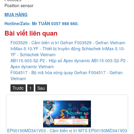
Position sensor
MUA HÀNG
Hotline/Zalo: Mr TUẤN 0357 988 660.
Bài viết liên quan
F003529 - Cảm biến vị trí Gefran F003529 - Gefran Vietnam
InMax-5.10-YF - Thiết bị truyền động Schischek InMax-5.10-
YF - Schischek Vietnam
AB115-003-S2-P2 - Hộp số Apex dynamic AB115-003-S2-P2 -
Apex dynamic Vietnam
F004517 - Bộ mã hóa vòng quay Gefran F004517 - Gefran
Vietnam
Trước
1
Sau
ến vị trí MTS EP00150MD341V03
HFXE 236 E1003 230V - Công t