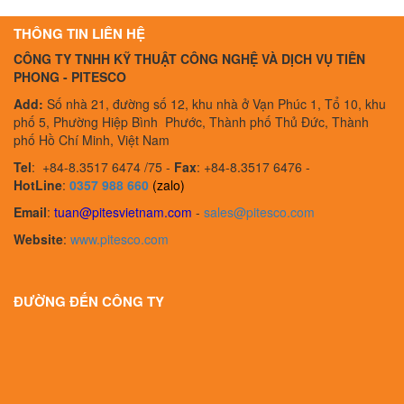
S Vietnam
E1003 230V - B
THÔNG TIN LIÊN HỆ
CÔNG TY TNHH KỸ THUẬT CÔNG NGHỆ VÀ DỊCH VỤ TIÊN
PHONG - PITESCO
Add:
Số nhà 21, đường số 12, khu nhà ở Vạn Phúc 1, Tổ 10, khu
phố 5, Phường Hiệp Bình Phước, Thành phố Thủ Đức, Thành
phố Hồ Chí Minh, Việt Nam
Tel
:
+84-8.3517 6474 /75 -
Fax
:
+84-8.3517 6476 -
HotLine
:
0357 988 660
(zalo)
Email
:
tuan@pitesvietnam.com
-
sales
@pitesco.com
Website
:
www.pitesco.com
ĐƯỜNG ĐẾN CÔNG TY