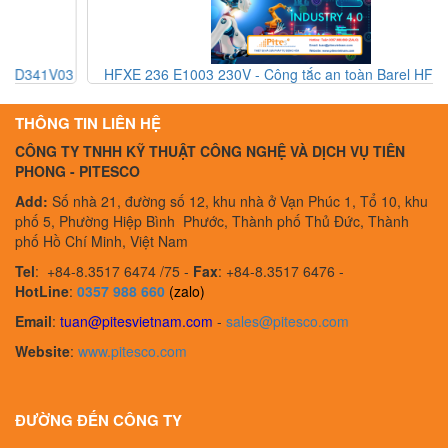
3
HFXE 236 E1003 230V - Công tắc an toàn Barel HFXE 236
E1003 230V - Barel Vietnam
THÔNG TIN LIÊN HỆ
CÔNG TY TNHH KỸ THUẬT CÔNG NGHỆ VÀ DỊCH VỤ TIÊN
PHONG - PITESCO
Add:
Số nhà 21, đường số 12, khu nhà ở Vạn Phúc 1, Tổ 10, khu
phố 5, Phường Hiệp Bình Phước, Thành phố Thủ Đức, Thành
phố Hồ Chí Minh, Việt Nam
Tel
:
+84-8.3517 6474 /75 -
Fax
:
+84-8.3517 6476 -
HotLine
:
0357 988 660
(zalo)
Email
:
tuan@pitesvietnam.com
-
sales
@pitesco.com
Website
:
www.pitesco.com
ĐƯỜNG ĐẾN CÔNG TY