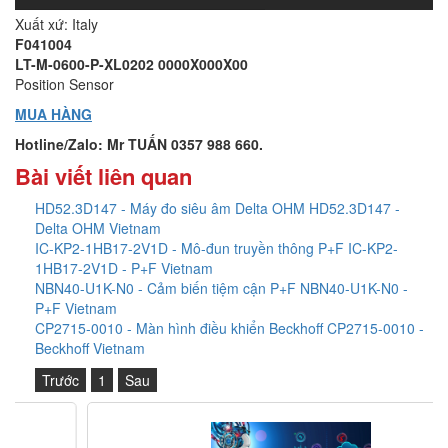
Xuất xứ: Italy
F041004
LT-M-0600-P-XL0202 0000X000X00
Position Sensor
MUA HÀNG
Hotline/Zalo: Mr TUẤN 0357 988 660.
Bài viết liên quan
HD52.3D147 - Máy đo siêu âm Delta OHM HD52.3D147 -
Delta OHM Vietnam
IC-KP2-1HB17-2V1D - Mô-đun truyền thông P+F IC-KP2-
1HB17-2V1D - P+F Vietnam
NBN40-U1K-N0 - Cảm biến tiệm cận P+F NBN40-U1K-N0 -
P+F Vietnam
CP2715-0010 - Màn hình điều khiển Beckhoff CP2715-0010 -
Beckhoff Vietnam
Trước
1
Sau