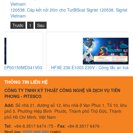
Vietnam
120538, Cáp kết nối 20m cho TurBiScat Sigrist 120538, Sigrist
Vietnam
Trước
1
Sau
V03
HFXE 236 E1003 230V - Công tắc an toàn Barel HFXE 236
E1003 230V - Barel Vietnam
THÔNG TIN LIÊN HỆ
CÔNG TY TNHH KỸ THUẬT CÔNG NGHỆ VÀ DỊCH VỤ TIÊN
PHONG - PITESCO
Add:
Số nhà 21, đường số 12, khu nhà ở Vạn Phúc 1, Tổ 10, khu
phố 5, Phường Hiệp Bình Phước, Thành phố Thủ Đức, Thành
phố Hồ Chí Minh, Việt Nam
Tel
:
+84-8.3517 6474 /75 -
Fax
:
+84-8.3517 6476 -
HotLine
:
0357 988 660
(zalo)