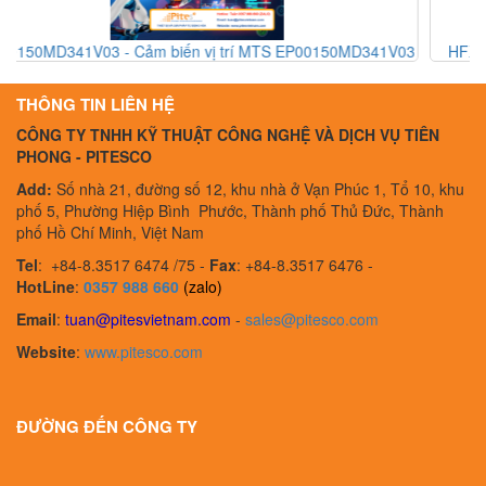
00150MD341V03
HFXE 236 E1003 230V - Công tắc an toàn Barel 
E1003 230V - Barel Vietnam
THÔNG TIN LIÊN HỆ
CÔNG TY TNHH KỸ THUẬT CÔNG NGHỆ VÀ DỊCH VỤ TIÊN
PHONG - PITESCO
Add:
Số nhà 21, đường số 12, khu nhà ở Vạn Phúc 1, Tổ 10, khu
phố 5, Phường Hiệp Bình Phước, Thành phố Thủ Đức, Thành
phố Hồ Chí Minh, Việt Nam
Tel
:
+84-8.3517 6474 /75 -
Fax
:
+84-8.3517 6476 -
HotLine
:
0357 988 660
(zalo)
Email
:
tuan@pitesvietnam.com
-
sales
@pitesco.com
Website
:
www.pitesco.com
ĐƯỜNG ĐẾN CÔNG TY