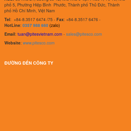
phố 5, Phường Hiệp Bình Phước, Thành phố Thủ Đức, Thành
phố Hồ Chí Minh, Việt Nam
Tel
:
+84-8.3517 6474 /75 -
Fax
:
+84-8.3517 6476 -
HotLine
:
0357 988 660
(zalo)
Email
:
tuan@pitesvietnam.com
-
sales
@pitesco.com
Website
:
www.pitesco.com
ĐƯỜNG ĐẾN CÔNG TY