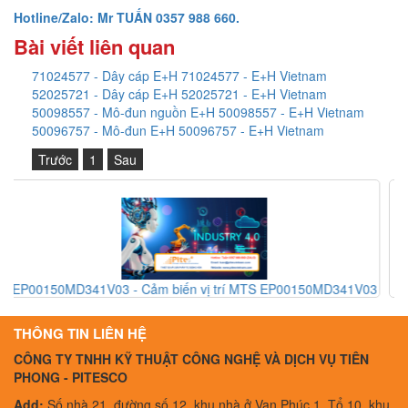
Hotline/Zalo: Mr TUẤN 0357 988 660.
Bài viết liên quan
71024577 - Dây cáp E+H 71024577 - E+H Vietnam
52025721 - Dây cáp E+H 52025721 - E+H Vietnam
50098557 - Mô-đun nguồn E+H 50098557 - E+H Vietnam
50096757 - Mô-đun E+H 50096757 - E+H Vietnam
Trước
1
Sau
MTS EP00150MD341V03
HFXE 236 E1003 230V - Công tắc an toàn 
E1003 230V - Barel Vietna
THÔNG TIN LIÊN HỆ
CÔNG TY TNHH KỸ THUẬT CÔNG NGHỆ VÀ DỊCH VỤ TIÊN
PHONG - PITESCO
Add:
Số nhà 21, đường số 12, khu nhà ở Vạn Phúc 1, Tổ 10, khu