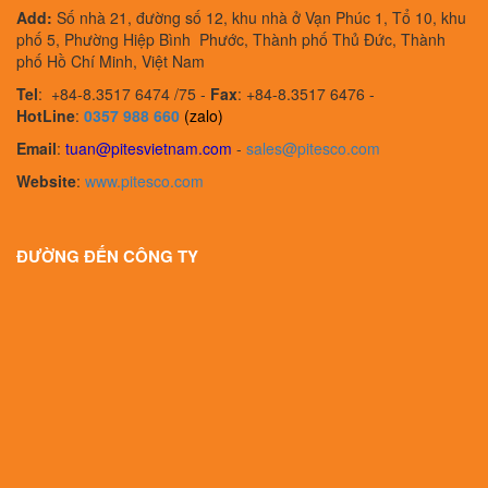
Add:
Số nhà 21, đường số 12, khu nhà ở Vạn Phúc 1, Tổ 10, khu
phố 5, Phường Hiệp Bình Phước, Thành phố Thủ Đức, Thành
phố Hồ Chí Minh, Việt Nam
Tel
:
+84-8.3517 6474 /75 -
Fax
:
+84-8.3517 6476 -
HotLine
:
0357 988 660
(zalo)
Email
:
tuan@pitesvietnam.com
-
sales
@pitesco.com
Website
:
www.pitesco.com
ĐƯỜNG ĐẾN CÔNG TY