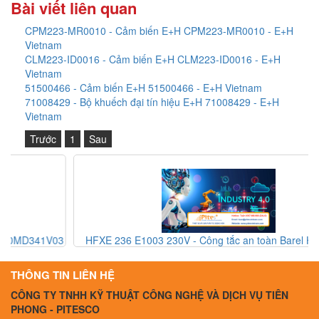
Bài viết liên quan
CPM223-MR0010 - Cảm biến E+H CPM223-MR0010 - E+H
Vietnam
CLM223-ID0016 - Cảm biến E+H CLM223-ID0016 - E+H
Vietnam
51500466 - Cảm biến E+H 51500466 - E+H Vietnam
71008429 - Bộ khuếch đại tín hiệu E+H 71008429 - E+H
Vietnam
Trước
1
Sau
03
HFXE 236 E1003 230V - Công tắc an toàn Barel HFXE 236
E1003 230V - Barel Vietnam
THÔNG TIN LIÊN HỆ
CÔNG TY TNHH KỸ THUẬT CÔNG NGHỆ VÀ DỊCH VỤ TIÊN
PHONG - PITESCO